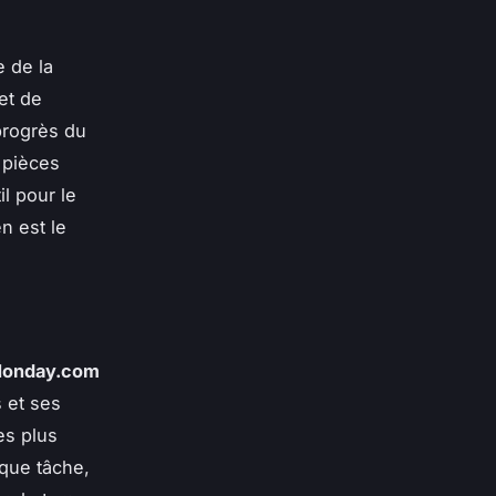
 de la
et de
 progrès du
 pièces
l pour le
n est le
onday.com
s et ses
es plus
aque tâche,