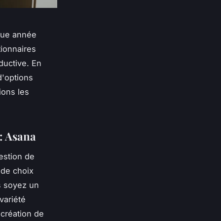
aque année
tionnaires
oductive. En
d'options
ions les
 : Asana
estion de
l de choix
us soyez un
variété
 création de