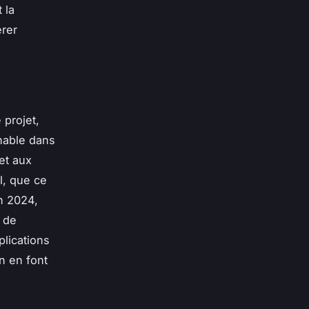
 la
érer
 projet,
rnable dans
et aux
l, que ce
n 2024,
é de
lications
on en font