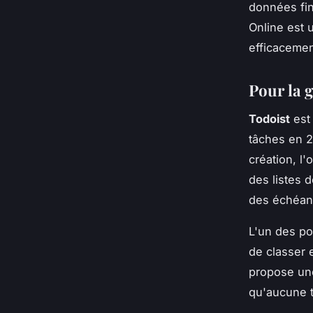
données fin
Online est 
efficacemen
Pour la g
Todoist
est 
tâches en 2
création, l
des listes 
des échéanc
L'un des po
de classer e
propose une
qu'aucune t