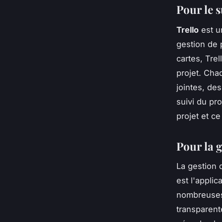
Pour le s
Trello
est u
gestion de 
cartes, Trel
projet. Cha
jointes, de
suivi du pr
projet et ce
Pour la 
La gestion 
est l'appli
nombreuses 
transparent