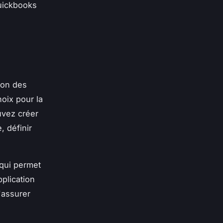
uickbooks
ion des
hoix pour la
uvez créer
, définir
 qui permet
pplication
'assurer