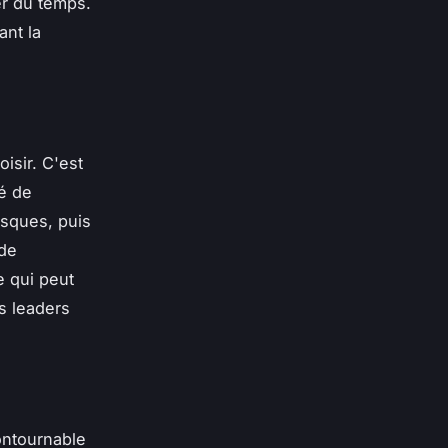
er du temps.
ant la
oisir. C'est
té de
isques, puis
 de
e qui peut
es leaders
ontournable