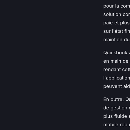
pour la comp
solution co
paie et plu
sur l'état f
maintien du 
Quickbooks O
en main de l
rendant cet
l'applicati
peuvent aid
En outre, Q
de gestion 
plus fluide
mobile robu