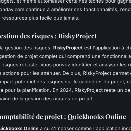
udgets, et même automatiser certaines tâches pour gagn
nday.com continue à améliorer ses fonctionnalités, rend
 ressources plus facile que jamais.
estion des risques : RiskyProject
 la gestion des risques,
RiskyProject
est l'application à ch
 gestion de projet complet qui comprend une fonctionnali
 risques robuste. Vous pouvez identifier et analyser les r
es actions pour les atténuer. De plus, RiskyProject permet
'impact potentiel des risques sur le calendrier du projet, c
ile pour la planification. En 2024, RiskyProject reste un d
aine de la gestion des risques de projet.
comptabilité de projet : Quickbooks Online
uickbooks Online
a su s'imposer comme l'application inc