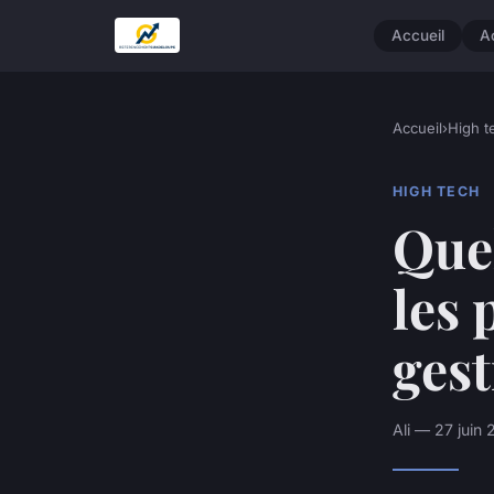
Accueil
A
Accueil
›
High t
HIGH TECH
Quel
les 
gest
Ali — 27 juin