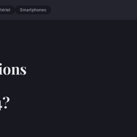
tériel
Smartphones
tions
4?