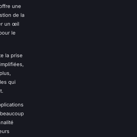
 offre une
stion de la
er un œil
pour le
te la prise
implifiées,
plus,
les qui
t.
plications
s beaucoup
nalité
eurs