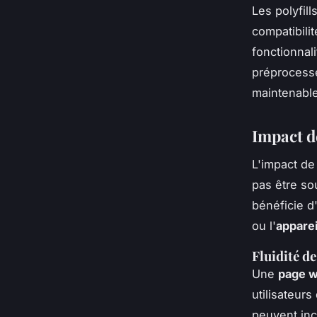
Les polyfil
compatibili
fonctionna
préprocesse
maintenable
Impact de
L'impact de
pas être so
bénéficie d
ou l'
apparei
Fluidité d
Une
page 
utilisateur
peuvent inc