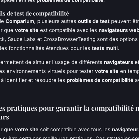
ls de test de compatibilité
de
Comparium
, plusieurs autres
outils de test
peuvent être
ir que
votre site
est compatible avec les
navigateurs we
k, Sauce Labs et CrossBrowserTesting sont des options 
 des fonctionnalités étendues pour les
tests multi
.
permettent de simuler l'usage de différents
navigateurs
e
 des environnements virtuels pour tester
votre site
en temp
 à identifier et résoudre les
problèmes de compatibilité
av
es pratiques pour garantir la compatibilité 
urs
er que
votre site
soit compatible avec tous les
navigateur
e suivre certaines meilleures pratiques. Ces stratégies co