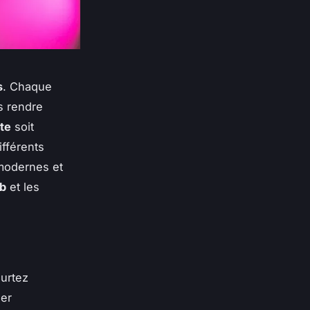
s
. Chaque
s rendre
ite
soit
ifférents
 modernes et
eb
et les
urtez
her