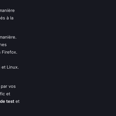
manière
iés à la
manière.
ines
 Firefox.
et Linux.
é par vos
fic et
 de test
et