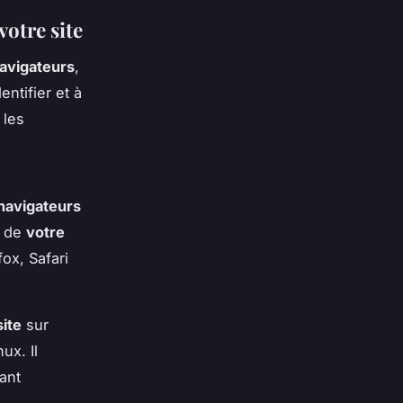
votre site
avigateurs
,
entifier et à
 les
-navigateurs
é de
votre
ox, Safari
site
sur
ux. Il
ant