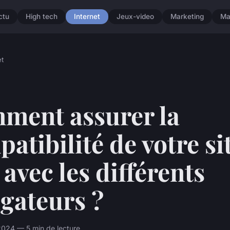
ctu
High tech
Internet
Jeux-video
Marketing
Ma
et
ment assurer la
atibilité de votre si
avec les différents
gateurs ?
 2024 — 5 min de lecture