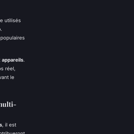
 utilisés
b
.
populaires
t
appareils
.
s réel,
ant le
multi-
s
, il est
ntribueront