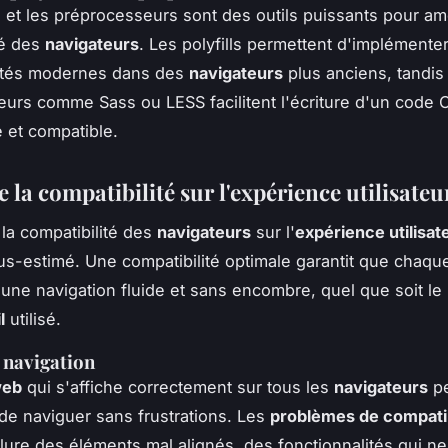
ls et les préprocesseurs sont des outils puissants pour amé
té des
navigateurs
. Les polyfills permettent d'implémente
lités modernes dans des
navigateurs
plus anciens, tandis
urs comme Sass ou LESS facilitent l'écriture d'un code 
 et compatible.
 la compatibilité sur l'expérience utilisateu
 la compatibilité des
navigateurs
sur l'
expérience utilisat
us-estimé. Une compatibilité optimale garantit que chaq
'une navigation fluide et sans encombre, quel que soit le
l
utilisé.
e navigation
web
qui s'affiche correctement sur tous les
navigateurs
pe
s de naviguer sans frustrations. Les
problèmes de compatib
lure des éléments mal alignés, des fonctionnalités qui ne