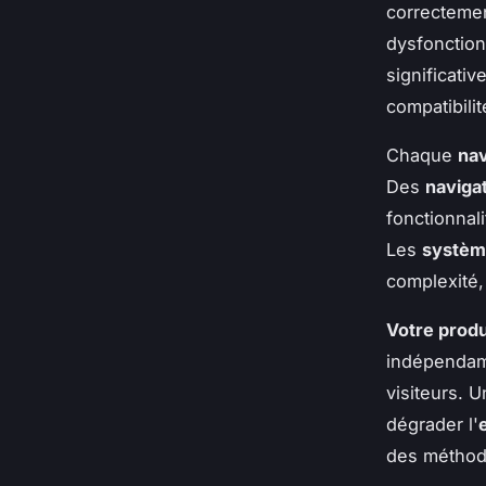
correcteme
dysfonction
significativ
compatibili
Chaque
nav
Des
naviga
fonctionnal
Les
système
complexité,
Votre produ
indépenda
visiteurs. 
dégrader l'
des méthode