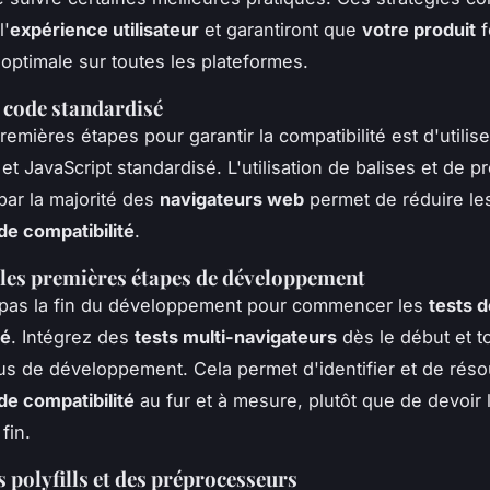
l'
expérience utilisateur
et garantiront que
votre produit
f
optimale sur toutes les plateformes.
n code standardisé
remières étapes pour garantir la compatibilité est d'utilis
t JavaScript standardisé. L'utilisation de balises et de p
ar la majorité des
navigateurs web
permet de réduire le
e compatibilité
.
 les premières étapes de développement
 pas la fin du développement pour commencer les
tests d
té
. Intégrez des
tests multi-navigateurs
dès le début et t
s de développement. Cela permet d'identifier et de réso
e compatibilité
au fur et à mesure, plutôt que de devoir 
fin.
s polyfills et des préprocesseurs