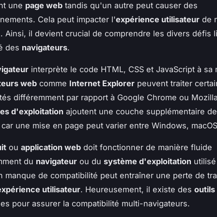
nt une
page web
tandis qu'un autre peut causer des
nements. Cela peut impacter l'
expérience utilisateur
de 
e. Ainsi, il devient crucial de comprendre les divers défis l
té des
navigateurs
.
igateur
interprète le code HTML, CSS et JavaScript à sa 
teurs web
comme
Internet Explorer
peuvent traiter certa
ités différemment par rapport à Google Chrome ou Mozilla
s d'exploitation
ajoutent une couche supplémentaire de
 car une mise en page peut varier entre Windows, macOS 
it
ou
application web
doit fonctionner de manière fluide
mment du
navigateur
ou du
système d'exploitation
utilis
Un manque de compatibilité peut entraîner une perte de tra
expérience utilisateur
. Heureusement, il existe des
outils
s pour assurer la compatibilité multi-navigateurs.