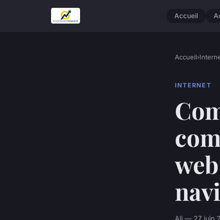
Accueil
A
Accueil
›
Intern
INTERNET
Com
comp
web 
navi
Ali — 27 juin