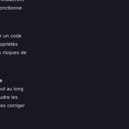
onctionne
er un code
ropriétés
s risques de
e
out au long
udre les
les corriger