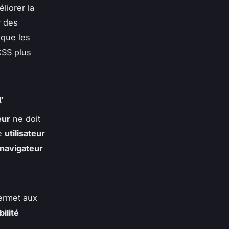
liorer la
r des
 que les
CSS plus
r
eur
ne doit
ue
utilisateur
navigateur
rmet aux
ilité