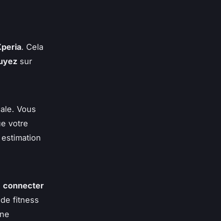
peria
. Cela
uyez
sur
iale. Vous
ue votre
 estimation
z
connecter
 de fitness
une