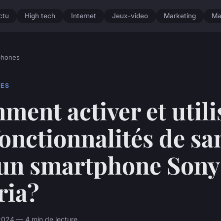
ctu
High tech
Internet
Jeux-video
Marketing
Ma
phones
ES
ent activer et utili
fonctionnalités de sa
 un smartphone Sony
ria?
 2024 — 4 min de lecture