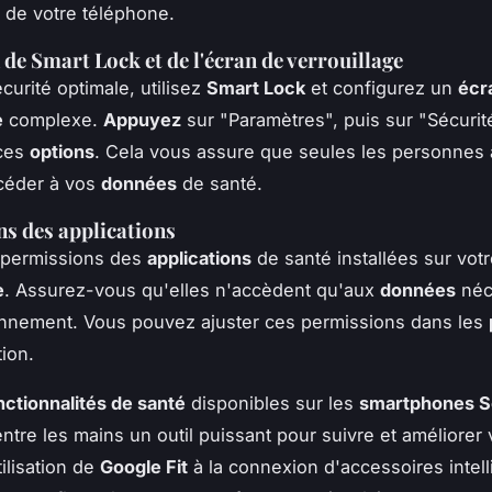
de votre téléphone.
 de Smart Lock et de l'écran de verrouillage
curité optimale, utilisez
Smart Lock
et configurez un
écr
e
complexe.
Appuyez
sur "Paramètres", puis sur "Sécurit
 ces
options
. Cela vous assure que seules les personnes 
céder à vos
données
de santé.
s des applications
s permissions des
applications
de santé installées sur vot
e
. Assurez-vous qu'elles n'accèdent qu'aux
données
néc
onnement. Vous pouvez ajuster ces permissions dans les
tion.
nctionnalités de santé
disponibles sur les
smartphones S
ntre les mains un outil puissant pour suivre et améliorer
tilisation de
Google Fit
à la connexion d'accessoires intell