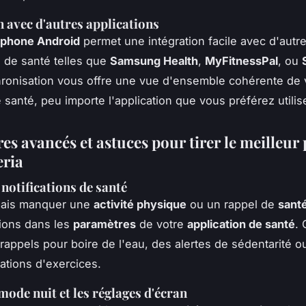
n avec d'autres applications
phone Android
permet une intégration facile avec d'autr
s de santé telles que
Samsung Health
,
MyFitnessPal
, ou
ronisation vous offre une vue d'ensemble cohérente de
 santé, peu importe l'application que vous préférez utilise
s avancés et astuces pour tirer le meilleur 
eria
 notifications de santé
mais manquer une
activité physique
ou un rappel de
sant
tions dans les
paramètres
de votre
application de santé
. 
 rappels pour boire de l'eau, des alertes de sédentarité o
tions d'exercices.
 mode nuit et les réglages d'écran