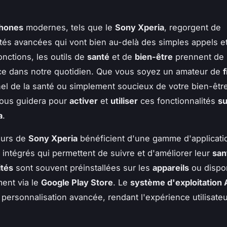
hones
modernes, tels que le
Sony Xperia
, regorgent de
ités avancées qui vont bien au-delà des simples appels 
onctions, les outils de
santé
et de
bien-être
prennent de 
ce dans notre quotidien. Que vous soyez un amateur de
f
el de la santé ou simplement soucieux de votre bien-êtr
 vous guidera pour
activer
et
utiliser
ces fonctionnalités
su
a
.
teurs de
Sony Xperia
bénéficient d'une gamme d'applicati
intégrés qui permettent de suivre et d'améliorer leur
san
ités
sont souvent préinstallées sur les
appareils
ou dispo
ent via le
Google Play Store
. Le
système d'exploitation 
personnalisation avancée, rendant l'expérience utilisateur