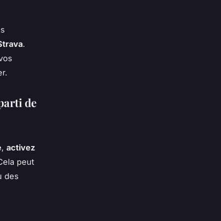
es
Strava
.
 vos
r.
parti de
é
,
activez
Cela peut
u des