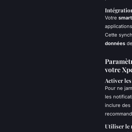
Intégratio
Votre
smart
application
Cette synch
données
de
Paramètre
votre Xp
Activer les
Pour ne ja
les notifica
inclure des
recommanda
Utiliser le