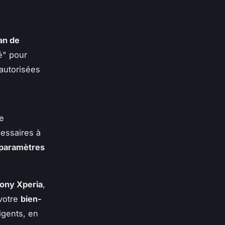
an de
é" pour
autorisées
re
essaires à
paramètres
ony Xperia
,
 votre
bien-
igents, en