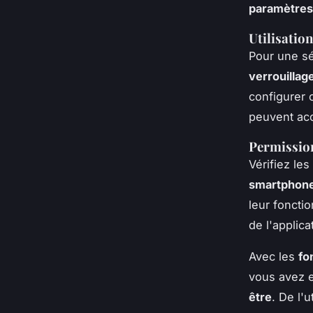
paramètres
Utilisation
Pour une sé
verrouillag
configurer
peuvent ac
Permission
Vérifiez le
smartphon
leur foncti
de l'applica
Avec les
fo
vous avez e
être
. De l'u