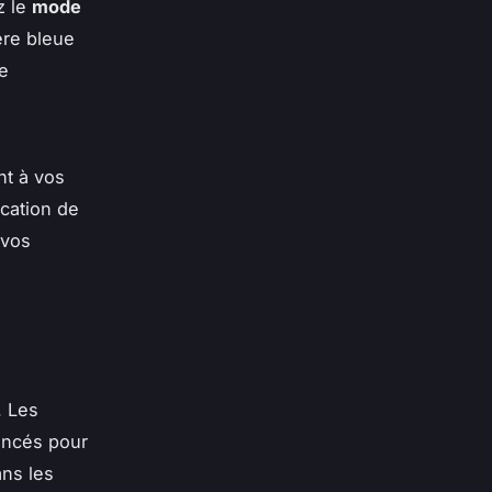
z le
mode
ère bleue
re
nt à vos
cation de
 vos
. Les
ncés pour
ans les