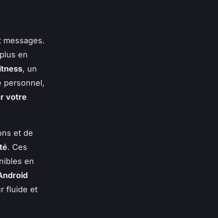
et messages.
plus en
itness
, un
e personnel,
r votre
ons et de
té
. Ces
nibles en
Android
 fluide et