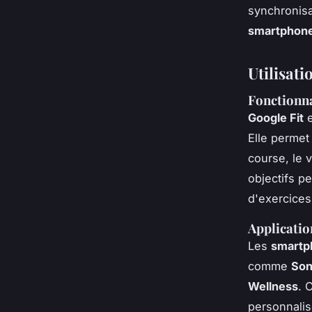
synchronisa
smartphon
Utilisati
Fonctionna
Google Fit
e
Elle permet
course, le 
objectifs p
d'exercices
Applicatio
Les
smartp
comme
Son
Wellness
. 
personnalis