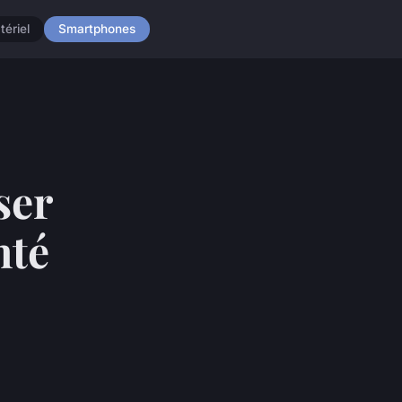
tériel
Smartphones
ser
nté