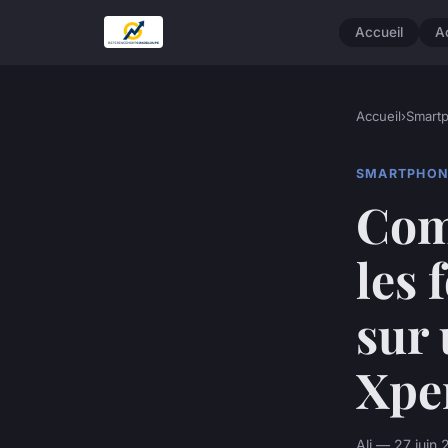
Accueil
A
Accueil
›
Smart
SMARTPHON
Comm
les 
sur
Xpe
Ali — 27 juin