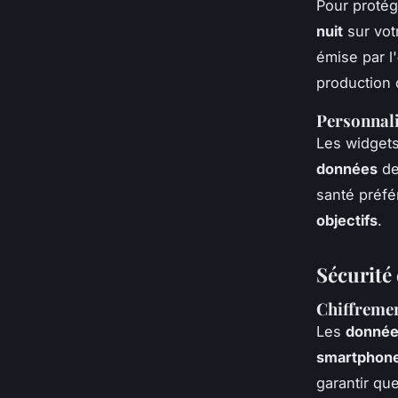
Pour protég
nuit
sur vo
émise par l'
production 
Personnali
Les widgets
données
de
santé préfé
objectifs
.
Sécurité 
Chiffremen
Les
donné
smartphone
garantir qu